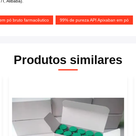
T, Alibaba).
em pó bruto farmacêutico
99% de pureza API Apixaban em pó
Produtos similares