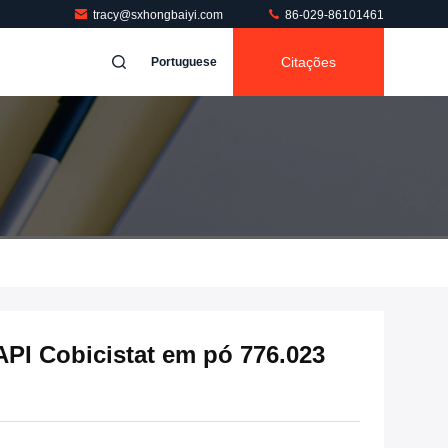
tracy@sxhongbaiyi.com
86-029-86101461
Citações
Portuguese
API Cobicistat em pó 776.023