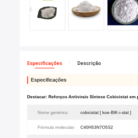
Especificações
Descrição
Especificações
Destacar:
Reforços Antivirais Síntese Cobicistat em
Nome genérico:
cobicistat [ koe-BIK-i-stat ]
Fórmula molecular:
C40H53N7O5S2