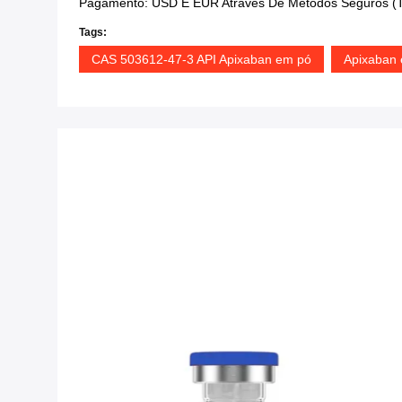
Pagamento: USD E EUR Através De Métodos Seguros (T/
Tags:
CAS 503612-47-3 API Apixaban em pó
Apixaban 