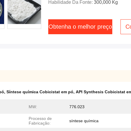
Habilidade Da Fonte:
300,000 Kg
Obtenha o melhor preço
C
 pó
,
Síntese química Cobicistat em pó
,
API Synthesis Cobicistat e
MW:
776.023
Processo de
síntese química
Fabricação: