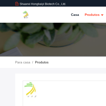
Shaanxi Hongbaiyi Biotech Co., Ltd.
Casa
Produtos
Para casa
/
Produtos