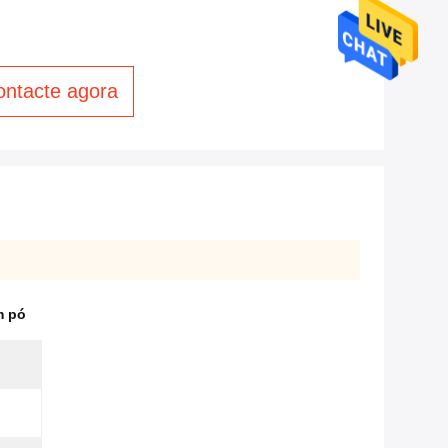
ontacte agora
m pó