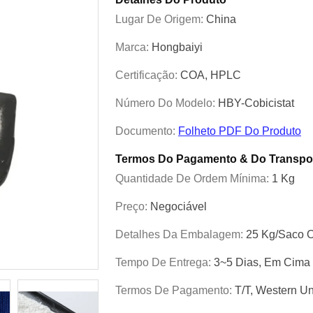
Lugar De Origem:
China
Marca:
Hongbaiyi
Certificação:
COA, HPLC
Número Do Modelo:
HBY-Cobicistat
Documento:
Folheto PDF Do Produto
Termos Do Pagamento & Do Transpo
Quantidade De Ordem Mínima:
1 Kg
Preço:
Negociável
Detalhes Da Embalagem:
25 Kg/saco O
Tempo De Entrega:
3~5 Dias, Em Cima
Termos De Pagamento:
T/T, Western U