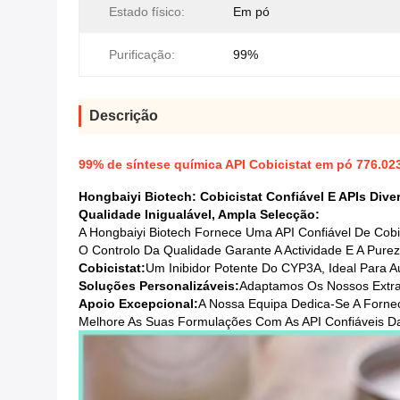
Estado físico:
Em pó
Purificação:
99%
Descrição
99% de síntese química API Cobicistat em pó 776.023 
Hongbaiyi Biotech: Cobicistat Confiável E APIs Dive
Qualidade Inigualável, Ampla Selecção:
A Hongbaiyi Biotech Fornece Uma API Confiável De Cobi
O Controlo Da Qualidade Garante A Actividade E A Pure
Cobicistat:
Um Inibidor Potente Do CYP3A, Ideal Para A
Soluções Personalizáveis:
Adaptamos Os Nossos Extrat
Apoio Excepcional:
A Nossa Equipa Dedica-Se A Fornec
Melhore As Suas Formulações Com As API Confiáveis Da