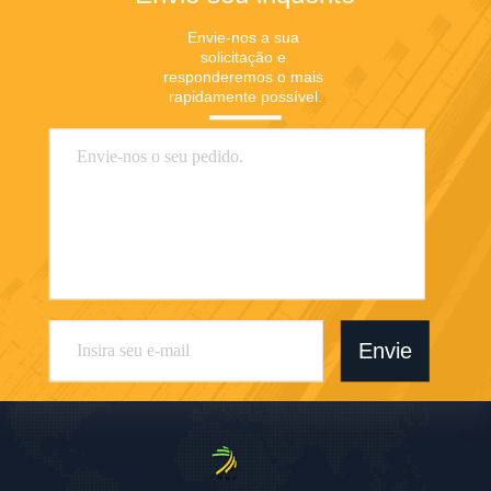
Envie-nos a sua 
solicitação e 
responderemos o mais 
rapidamente possível.
Envie