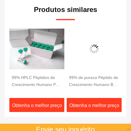
Produtos similares
99% HPLC Péptidos de
99% de pureza Péptido de
17
Crescimento Humano Pó
Crescimento Humano BPC
Fr
branco 10 mg/ frasco BPC
157 Para Crescimento
Pa
157 Péptido
Muscular
ço
Obtenha o melhor preço
Obtenha o melhor preço
O
Envie seu inquérito