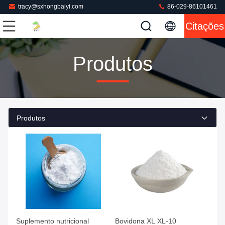
tracy@sxhongbaiyi.com
86-029-86101461
Citações
Produtos
Produtos
Suplemento nutricional
Bovidona XL XL-10