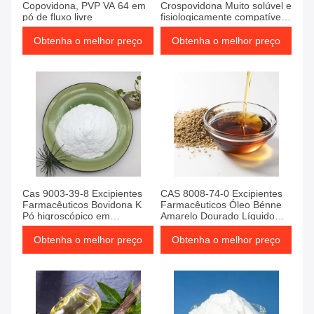
Copovidona, PVP VA 64 em
Crospovidona Muito solúvel e
pó de fluxo livre
fisiologicamente compatível
com os alimentos
Obtenha o melhor preço
Obtenha o melhor preço
Cas 9003-39-8 Excipientes
CAS 8008-74-0 Excipientes
Farmacêuticos Bovidona K
Farmacêuticos Óleo Bénne
Pó higroscópico em
Amarelo Dourado Líquido
medicamentos
Oleoso
Obtenha o melhor preço
Obtenha o melhor preço