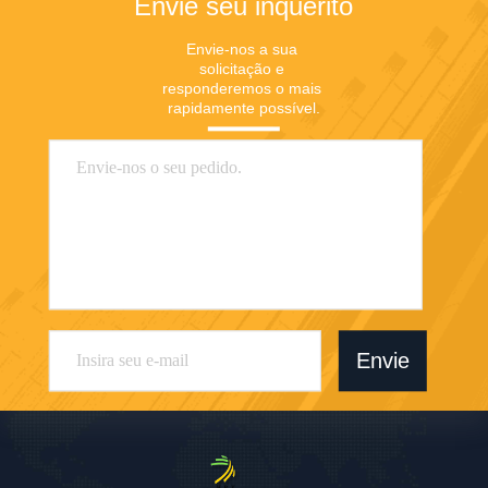
Envie seu inquérito
Envie-nos a sua 
solicitação e 
responderemos o mais 
rapidamente possível.
Envie