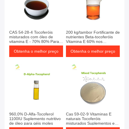
CAS 54-28-4 Tocoferóis
200 kg/tambor Fortificante de
misturados com óleo de
nutrientes Beta-tocoferóis
vitamina E - 70% 80% Para
Vitamina E 60% nos
alimentação animal
alimentos humanos
Obtenha o melhor preço
Obtenha o melhor preço
960,0% D-Alfa-Tocoferol
Cas 59-02-9 Vitaminas E
1100IU Suplemento nutritivo
naturais Tocoferóis
de óleo para géis moles
misturados Suplementos em
pó para a pele