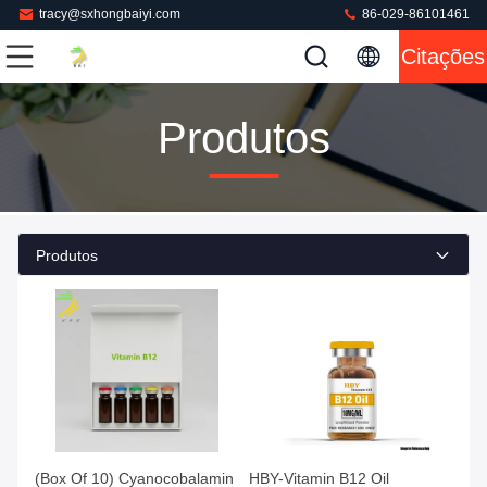
tracy@sxhongbaiyi.com
86-029-86101461
Citações
Produtos
Produtos
(Box Of 10) Cyanocobalamin
HBY-Vitamin B12 Oil