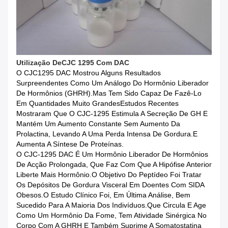
Utilização
De
CJC 1295 Com DAC
O CJC1295 DAC Mostrou Alguns Resultados
Surpreendentes Como Um Análogo Do Hormônio Liberador
De Hormônios (GHRH).Mas Tem Sido Capaz De Fazê-Lo
Em Quantidades Muito GrandesEstudos Recentes
Mostraram Que O CJC-1295 Estimula A Secreção De GH E
Mantém Um Aumento Constante Sem Aumento Da
Prolactina, Levando A Uma Perda Intensa De Gordura.e
Aumenta A Síntese De Proteínas.
O CJC-1295 DAC É Um Hormônio Liberador De Hormônios
De Acção Prolongada, Que Faz Com Que A Hipófise Anterior
Liberte Mais Hormônio.O Objetivo Do Peptídeo Foi Tratar
Os Depósitos De Gordura Visceral Em Doentes Com SIDA
Obesos.O Estudo Clínico Foi, Em Última Análise, Bem
Sucedido Para A Maioria Dos Indivíduos.que Circula E Age
Como Um Hormônio Da Fome, Tem Atividade Sinérgica No
Corpo Com A GHRH E Também Suprime A Somatostatina