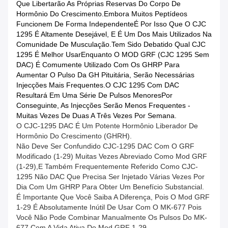
Que Libertarão As Próprias Reservas Do Corpo De
Hormônio Do Crescimento.Embora Muitos Peptídeos
Funcionem De Forma IndependenteÉ Por Isso Que O CJC
1295 É Altamente Desejável, E É Um Dos Mais Utilizados Na
Comunidade De Musculação.tem Sido Debatido Qual CJC
1295 É Melhor UsarEnquanto O MOD GRF (CJC 1295 Sem
DAC) É Comumente Utilizado Com Os GHRP Para
Aumentar O Pulso Da GH Pituitária, Serão Necessárias
Injecções Mais Frequentes.O CJC 1295 Com DAC
Resultará Em Uma Série De Pulsos MenoresPor
Conseguinte, As Injecções Serão Menos Frequentes -
Muitas Vezes De Duas A Três Vezes Por Semana.
O CJC-1295 DAC É Um Potente Hormônio Liberador De
Hormônio Do Crescimento (GHRH).
Não Deve Ser Confundido CJC-1295 DAC Com O GRF
Modificado (1-29) Muitas Vezes Abreviado Como Mod GRF
(1-29),e Também Frequentemente Referido Como CJC-
1295 Não DAC Que Precisa Ser Injetado Várias Vezes Por
Dia Com Um GHRP Para Obter Um Benefício Substancial.
É Importante Que Você Saiba A Diferença, Pois O Mod GRF
1-29 É Absolutamente Inútil De Usar Com O MK-677 Pois
Você Não Pode Combinar Manualmente Os Pulsos Do MK-
677 Com A Vida Ativa Do Mod GRF 1-29.