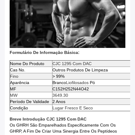
Formulário De Informação Básica:
Nome Do Produto
CJC 1295 Com DAC
Cas No.
Outros Produtos De Limpeza
Fino
> 99%
Aparência
Branco
Liofilosados
Pó
MF
C152H252N44O42
MW
3649.30
Período De Validade
2 Anos
Condição
Lugar Fresco E Seco
Breve Introdução
CJC 1295 Com DAC
Os GHRH São Emparelhados Especificamente Com Os
GHRP, A Fim De Criar Uma Sinergia Entre Os Peptídeos