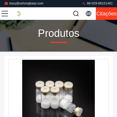
tracy@sxhongbaiyi.com
86-029-86101461
Citações
Produtos