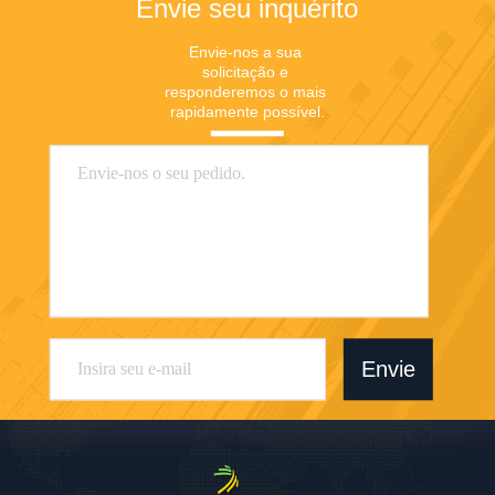
Envie seu inquérito
Envie-nos a sua 
solicitação e 
responderemos o mais 
rapidamente possível.
Envie