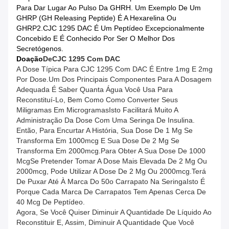
Para Dar Lugar Ao Pulso Da GHRH. Um Exemplo De Um
GHRP (GH Releasing Peptide) É A Hexarelina Ou
GHRP2.CJC 1295 DAC É Um Peptídeo Excepcionalmente
Concebido E É Conhecido Por Ser O Melhor Dos
Secretógenos.
Doação
De
CJC 1295 Com DAC
A Dose Típica Para CJC 1295 Com DAC É Entre 1mg E 2mg
Por Dose.Um Dos Principais Componentes Para A Dosagem
Adequada É Saber Quanta Água Você Usa Para
Reconstituí-Lo, Bem Como Como Converter Seus
Miligramas Em MicrogramasIsto Facilitará Muito A
Administração Da Dose Com Uma Seringa De Insulina.
Então, Para Encurtar A História, Sua Dose De 1 Mg Se
Transforma Em 1000mcg E Sua Dose De 2 Mg Se
Transforma Em 2000mcg.Para Obter A Sua Dose De 1000
McgSe Pretender Tomar A Dose Mais Elevada De 2 Mg Ou
2000mcg, Pode Utilizar A Dose De 2 Mg Ou 2000mcg.terá
De Puxar Até À Marca Do 50o Carrapato Na SeringaIsto É
Porque Cada Marca De Carrapatos Tem Apenas Cerca De
40 Mcg De Peptídeo.
Agora, Se Você Quiser Diminuir A Quantidade De Líquido Ao
Reconstituir E, Assim, Diminuir A Quantidade Que Você