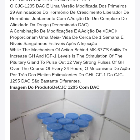
O CJC-1295 DAC É Uma Versão Modificada Dos Primeiros
29 Aminoácidos Do Hormônio De Crescimento Liberador De
Hormônio, Juntamente Com A Adição De Um Complexo De
Afinidade Da Droga (denominado DAC).
A Combinação De Modificações E A Adição De ¢DAC¢
Proporcionam Uma Meia- Vida De Cerca De 1 Semana E
Níveis Sanguíneos Estáveis Após A Injecção.
While The Mechanism Of Action Behind MK-677’s Ability To
Increase GH And IGF-1 Levels Is The Stimulation Of The
Pituitary Gland To Pulse Out 12 Very Strong Pulses Of GH
Over The Course Of Every 24 Hours, O Mecanismo De Ação
Por Trás Dos Efeitos Estimulantes Do GH/ IGF-1 Do CJC-
1295 DAC São Bastante Diferentes.
Imagem Do Produto
De
CJC 1295 Com DAC