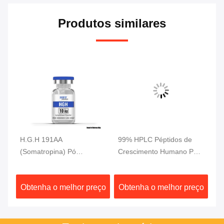
Produtos similares
H.G.H 191AA
99% HPLC Péptidos de
99
(Somatropina) Pó
Crescimento Humano Pó
Cr
liofilizado, grau de
branco 10 mg/ frasco BPC
15
investigação
157 Péptido
Mu
ço
Obtenha o melhor preço
Obtenha o melhor preço
O