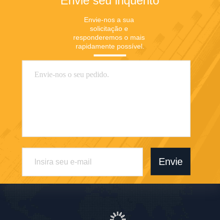
Envie seu inquérito
Envie-nos a sua 
solicitação e 
responderemos o mais 
rapidamente possível.
Envie