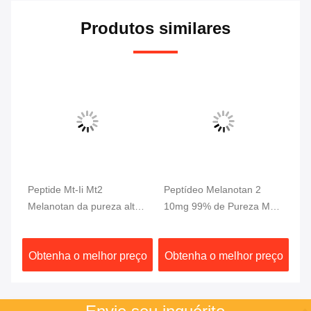
Produtos similares
an
Peptide Mt-Ii Mt2
Peptídeo Melanotan 2
Pó
Melanotan da pureza alta
10mg 99% de Pureza MT-
Ep
de 99% 2 Peptides para
2 Para Ganho Muscular
cu
bronzear-se da pele
An
ço
Obtenha o melhor preço
Obtenha o melhor preço
O
Cr