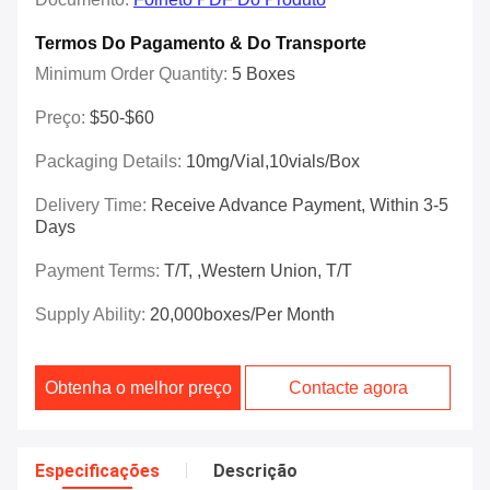
Termos Do Pagamento & Do Transporte
Minimum Order Quantity:
5 Boxes
Preço:
$50-$60
Packaging Details:
10mg/vial,10vials/box
Delivery Time:
Receive Advance Payment, Within 3-5
Days
Payment Terms:
T/T, ,Western Union, T/T
Supply Ability:
20,000boxes/per Month
Obtenha o melhor preço
Contacte agora
Especificações
Descrição