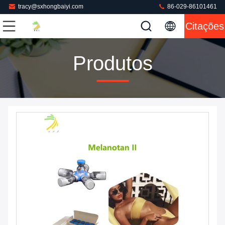
tracy@sxhongbaiyi.com
86-029-86101461
Citações
Produtos