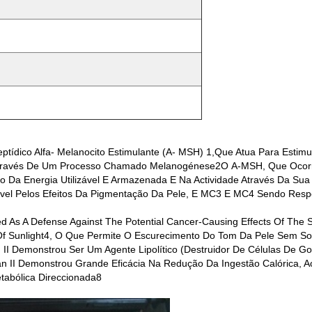
ptídico Alfa- Melanocito Estimulante (α- MSH) 1,que Atua Para Estimu
 Através De Um Processo Chamado Melanogénese2O Α-MSH, Que Oco
Da Energia Utilizável E Armazenada E Na Actividade Através Da Su
 Pelos Efeitos Da Pigmentação Da Pele, E MC3 E MC4 Sendo Respons
ed As A Defense Against The Potential Cancer-Causing Effects Of The Su
 Of Sunlight4, O Que Permite O Escurecimento Do Tom Da Pele Sem So
I Demonstrou Ser Um Agente Lipolítico (destruidor De Células De Go
an II Demonstrou Grande Eficácia Na Redução Da Ingestão Calórica,
abólica Direccionada8