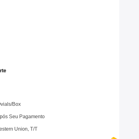
rte
0vials/Box
 Após Seu Pagamento
stern Union, T/T