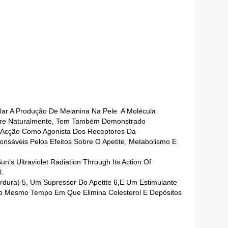
lar A Produção De Melanina Na Pele  A Molécula
rre Naturalmente, Tem Também Demonstrado
a Acção Como Agonista Dos Receptores Da
áveis Pelos Efeitos Sobre O Apetite, Metabolismo E
n’s Ultraviolet Radiation Through Its Action Of
l.
rdura) 5, Um Supressor Do Apetite 6,e Um Estimulante
 Ao Mesmo Tempo Em Que Elimina Colesterol E Depósitos