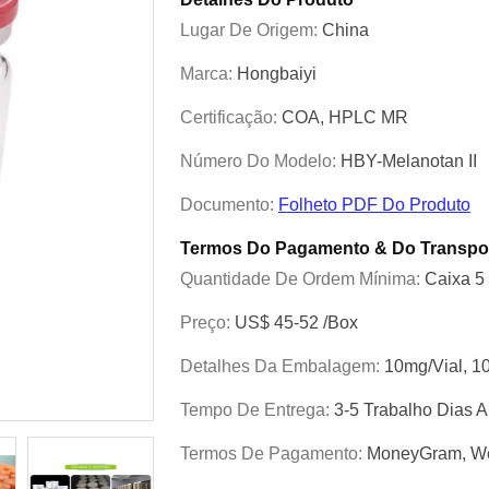
Lugar De Origem:
China
Marca:
Hongbaiyi
Certificação:
COA, HPLC MR
Número Do Modelo:
HBY-Melanotan II
Documento:
Folheto PDF Do Produto
Termos Do Pagamento & Do Transpo
Quantidade De Ordem Mínima:
Caixa 5
Preço:
US$ 45-52 /box
Detalhes Da Embalagem:
10mg/vial, 1
Tempo De Entrega:
3-5 Trabalho Dias
Termos De Pagamento:
MoneyGram, We