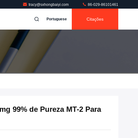
tracy@sxhongbaiyi.com
86-029-86101461
Citações
Portuguese
0mg 99% de Pureza MT-2 Para