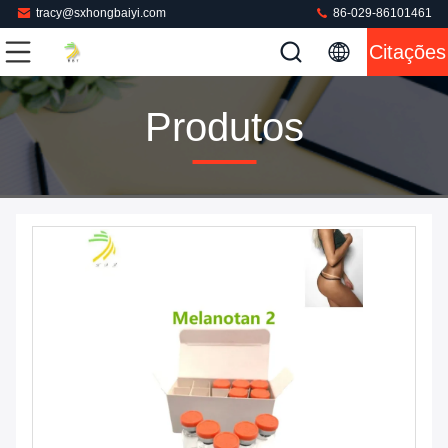
tracy@sxhongbaiyi.com
86-029-86101461
Citações
Produtos