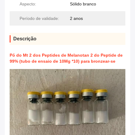
Aspecto:
Sólido branco
Período de validade:
2 anos
Descrição
Pó do Mt 2 dos Peptides de Melanotan 2 do Peptide de
99% (tubo de ensaio de 10Mg *10) para bronzear-se