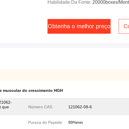
Habilidade Da Fonte:
20000boxes/Mon
Obtenha o melhor preço
C
e muscular do crescimento HGH
21062-
) que
Número CAS.:
121062-08-6
Pureza do Peptide:
99%min