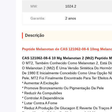
MW:
1024.2
Garantia:
2 anos
Descrição
Peptide Melanotan de CAS 121062-08-6 10mg Melanot
CAS 121062-08-6 10 Mg Melanotan 2 (Mt2) Peptido 
O MT2, Também Conhecido Como Melanotan 2, Está Disp
O Melanotan 2 (Mt2) É Uma Versão Sintética Do Hormôn
De 1980 E Inicialmente Concebido Como Uma Opção N
Pele, MT2 Foi Finalmente Encontrado Para Ter Efeitos 
* Aumentar A Excitação
* Promove Bronzeamento Ou Pigmentação Da Pele
* Reduzir As Compulsões
* Controlar A Dependência
* Lutar Contra A Fome
* Reduz A Produção De Glucagon E Reverte Os Traços A