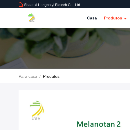
Shaanxi Hongbaiyi Biotech Co., Ltd.
Casa
Produtos
Para casa
/
Produtos