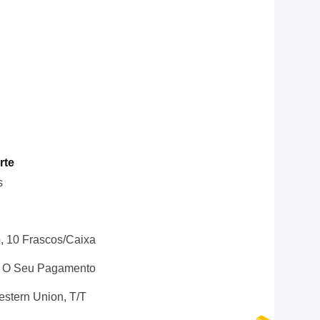
rte
s
, 10 Frascos/caixa
s O Seu Pagamento
stern Union, T/T