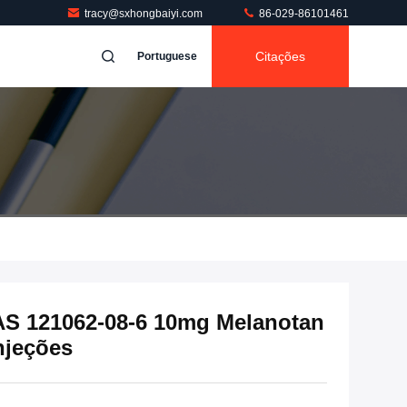
tracy@sxhongbaiyi.com
86-029-86101461
Citações
Portuguese
AS 121062-08-6 10mg Melanotan
njeções