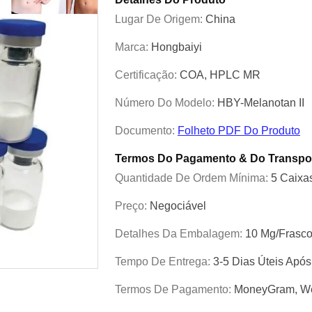
Lugar De Origem:
China
Marca:
Hongbaiyi
Certificação:
COA, HPLC MR
Número Do Modelo:
HBY-Melanotan II
Documento:
Folheto PDF Do Produto
Termos Do Pagamento & Do Transpo
Quantidade De Ordem Mínima:
5 Caixa
Preço:
Negociável
Detalhes Da Embalagem:
10 Mg/frasco
Tempo De Entrega:
3-5 Dias Úteis Apó
Termos De Pagamento:
MoneyGram, We