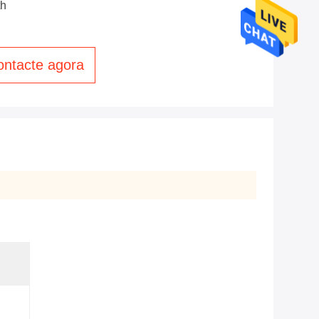
th
ontacte agora