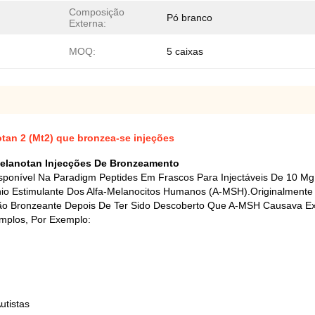
Composição
Pó branco
Externa:
MOQ:
5 caixas
an 2 (Mt2) que bronzea-se injeções
Melanotan Injecções De Bronzeamento
onível Na Paradigm Peptides Em Frascos Para Injectáveis De 10 Mg
io Estimulante Dos Alfa-Melanocitos Humanos (a-MSH).Originalmente
ão Bronzeante Depois De Ter Sido Descoberto Que A-MSH Causava E
Amplos, Por Exemplo:
utistas