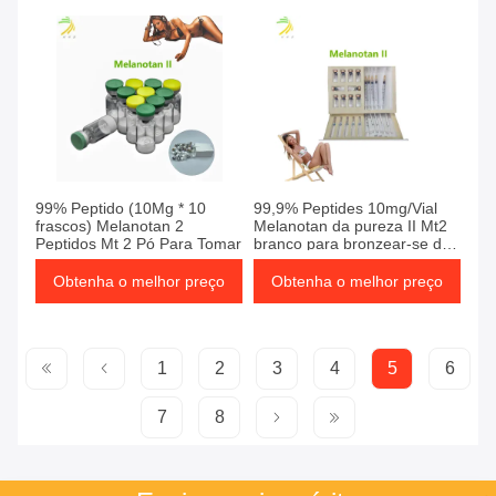
99% Peptido (10Mg * 10
99,9% Peptides 10mg/Vial
frascos) Melanotan 2
Melanotan da pureza II Mt2
Peptidos Mt 2 Pó Para Tomar
branco para bronzear-se da
pele
Obtenha o melhor preço
Obtenha o melhor preço
1
2
3
4
5
6
7
8