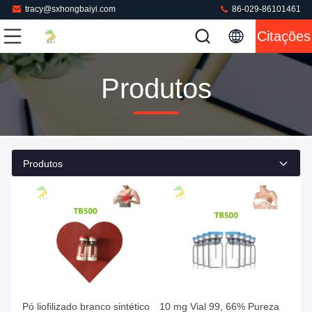
tracy@sxhongbaiyi.com
86-029-86101461
Citações
Produtos
Produtos
Pó liofilizado branco sintético
10 mg Vial 99, 66% Pureza