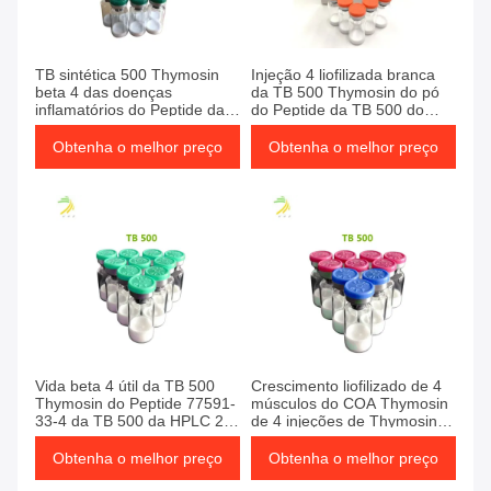
TB sintética 500 Thymosin
Injeção 4 liofilizada branca
beta 4 das doenças
da TB 500 Thymosin do pó
inflamatórios do Peptide da
do Peptide da TB 500 do
TB 500
COA beta
Obtenha o melhor preço
Obtenha o melhor preço
Vida beta 4 útil da TB 500
Crescimento liofilizado de 4
Thymosin do Peptide 77591-
músculos do COA Thymosin
33-4 da TB 500 da HPLC 2
de 4 injeções de Thymosin
anos
beta beta
Obtenha o melhor preço
Obtenha o melhor preço