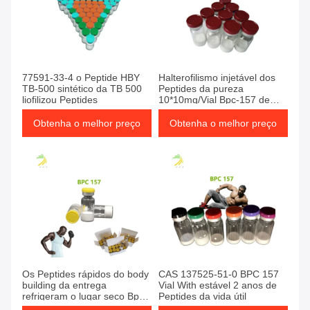
77591-33-4 o Peptide HBY
Halterofilismo injetável dos
TB-500 sintético da TB 500
Peptides da pureza
liofilizou Peptides
10*10mg/Vial Bpc-157 de
99% para a venda
Obtenha o melhor preço
Obtenha o melhor preço
Os Peptides rápidos do body
CAS 137525-51-0 BPC 157
building da entrega
Vial With estável 2 anos de
refrigeram o lugar seco Bpc-
Peptides da vida útil
157 solúvel em água