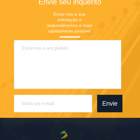
Envie seu inquérito
Envie-nos a sua 
solicitação e 
responderemos o mais 
rapidamente possível.
Envie