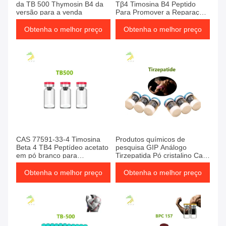
da TB 500 Thymosin Β4 da
Tβ4 Timosina B4 Peptido
versão para a venda
Para Promover a Reparação
dos Tecidos
Obtenha o melhor preço
Obtenha o melhor preço
CAS 77591-33-4 Timosina
Produtos químicos de
Beta 4 TB4 Peptídeo acetato
pesquisa GIP Análogo
em pó branco para
Tirzepatida Pó cristalino Cas
cicatrização de feridas
2023788-19-2
Obtenha o melhor preço
Obtenha o melhor preço