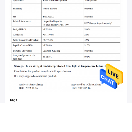
Tags:
Peptides de 5mg Tirzepatide
Pó de CAS 2023788-19-2 Tirzepatide
Torne mais pesados Peptides de Tirzepatide da perda