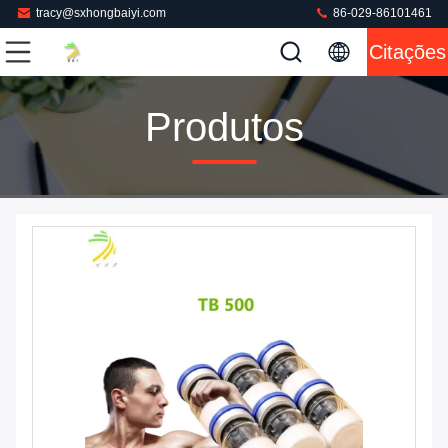
tracy@sxhongbaiyi.com
86-029-86101461
Citações
Produtos