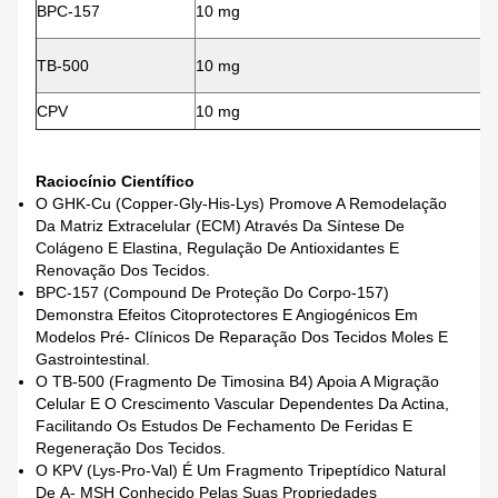
BPC-157
10 mg
TB-500
10 mg
CPV
10 mg
Raciocínio Científico
O GHK-Cu (Copper-Gly-His-Lys) Promove A Remodelação
Da Matriz Extracelular (ECM) Através Da Síntese De
Colágeno E Elastina, Regulação De Antioxidantes E
Renovação Dos Tecidos.
BPC-157 (Compound De Proteção Do Corpo-157)
Demonstra Efeitos Citoprotectores E Angiogénicos Em
Modelos Pré- Clínicos De Reparação Dos Tecidos Moles E
Gastrointestinal.
O TB-500 (fragmento De Timosina Β4) Apoia A Migração
Celular E O Crescimento Vascular Dependentes Da Actina,
Facilitando Os Estudos De Fechamento De Feridas E
Regeneração Dos Tecidos.
O KPV (Lys-Pro-Val) É Um Fragmento Tripeptídico Natural
De Α- MSH Conhecido Pelas Suas Propriedades