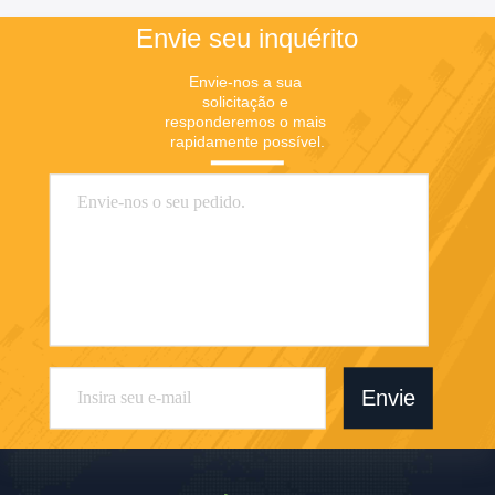
Envie seu inquérito
Envie-nos a sua 
solicitação e 
responderemos o mais 
rapidamente possível.
Envie