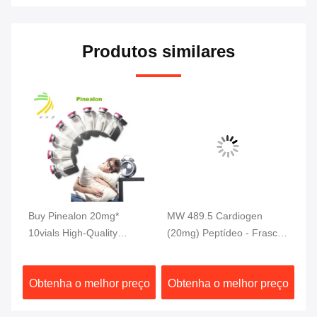
Produtos similares
tic
Buy Pinealon 20mg*
MW 489.5 Cardiogen
Pó
r
10vials High-Quality
(20mg) Peptídeo - Frascos
98
Peptides 99% Purity
de Grau de Pesquisa de
50
Alta Pureza
En
ço
Obtenha o melhor preço
Obtenha o melhor preço
O