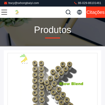
tracy@sxhongbaiyi.com
86-029-86101461
Citações
Produtos