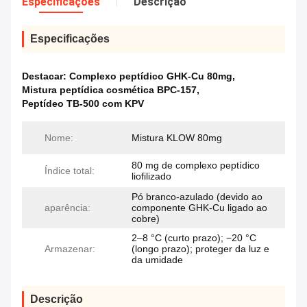
Especificações
Descrição
Especificações
Destacar:
Complexo peptídico GHK-Cu 80mg
,
Mistura peptídica cosmética BPC-157
,
Peptídeo TB-500 com KPV
Nome:
Mistura KLOW 80mg
80 mg de complexo peptídico
Índice total:
liofilizado
Pó branco-azulado (devido ao
aparência:
componente GHK-Cu ligado ao
cobre)
2–8 °C (curto prazo); −20 °C
Armazenar:
(longo prazo); proteger da luz e
da umidade
Descrição