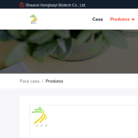
Shaanxi Hongbaiyi Biotech Co., Ltd.
Casa
Produtos
Para casa
/
Produtos