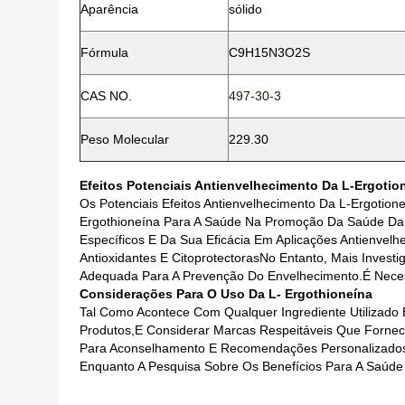
Aparência
sólido
Fórmula
C9H15N3O2S
CAS NO.
497-30-3
Peso Molecular
229.30
Efeitos Potenciais Antienvelhecimento Da L-Ergotio
Os Potenciais Efeitos Antienvelhecimento Da L-Ergotio
Ergothioneína Para A Saúde Na Promoção Da Saúde Da 
Específicos E Da Sua Eficácia Em Aplicações Antienve
Antioxidantes E CitoprotectorasNo Entanto, Mais Inves
Adequada Para A Prevenção Do Envelhecimento.é Necess
Considerações Para O Uso Da L- Ergothioneína
Tal Como Acontece Com Qualquer Ingrediente Utilizado 
Produtos,e Considerar Marcas Respeitáveis Que Forne
Para Aconselhamento E Recomendações Personalizados
Enquanto A Pesquisa Sobre Os Benefícios Para A Saúde