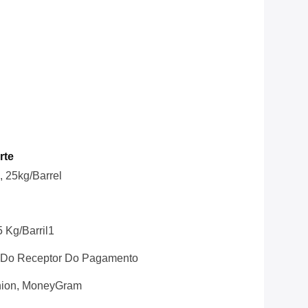
rte
, 25kg/barrel
 Kg/barril1
 Do Receptor Do Pagamento
nion, MoneyGram