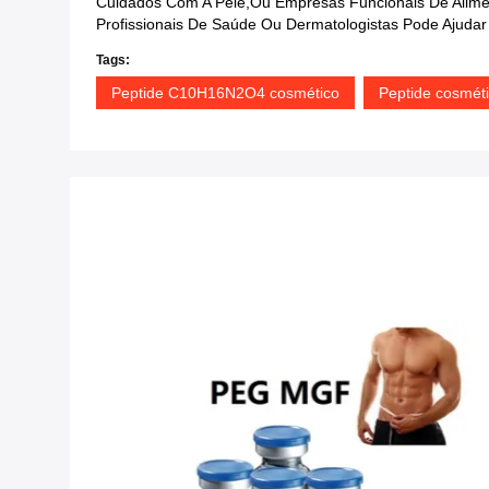
Cuidados Com A Pele,ou Empresas Funcionais De Alimen
Profissionais De Saúde Ou Dermatologistas Pode Ajudar
Tags:
Peptide C10H16N2O4 cosmético
Peptide cosmét