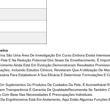
neína
neína São Uma Área De Investigação Em Curso.Embora Exista Interesse
Pele E Na Redução Potencial Dos Sinais De Envelhecimento, É Imp
lhecimento Ainda Está Em Evolução.demonstraram Resultados Promisso
tigações, Incluindo Estudos Clínicos, Revelaram Que A Utilização De
ária Para Estabelecer A Sua Eficácia E Determinar Formulações E C
Em Suplementos Ou Produtos De Cuidados Da Pele, É Aconselhável Reve
cem Transparência E Garantia De QualidadeRecomenda-Se Também Con
 Com Base Nas Necessidades E Preocupações Individuais.
 Da Ergothioneína Está Em Andamento, Aqui Estão Algumas Funções E 