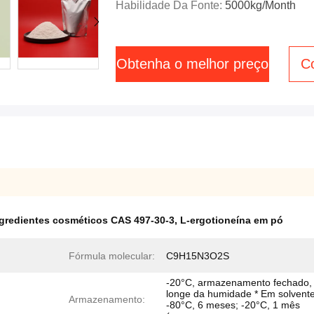
Habilidade Da Fonte:
5000kg/Month
Obtenha o melhor preço
C
gredientes cosméticos CAS 497-30-3
,
L-ergotioneína em pó
Fórmula molecular:
C9H15N3O2S
-20°C, armazenamento fechado,
longe da humidade * Em solvente
Armazenamento:
-80°C, 6 meses; -20°C, 1 mês