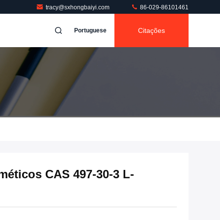
tracy@sxhongbaiyi.com
86-029-86101461
Citações
Portuguese
méticos CAS 497-30-3 L-