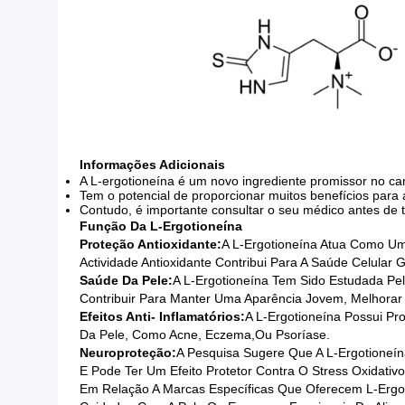
Informações Adicionais
A L-ergotioneína é um novo ingrediente promissor no c
Tem o potencial de proporcionar muitos benefícios para a
Contudo, é importante consultar o seu médico antes de 
Função Da L-Ergotioneína
Proteção Antioxidante:
A L-Ergotioneína Atua Como Um 
Actividade Antioxidante Contribui Para A Saúde Celul
Saúde Da Pele:
A L-Ergotioneína Tem Sido Estudada Pe
Contribuir Para Manter Uma Aparência Jovem, Melhorar
Efeitos Anti- Inflamatórios:
A L-Ergotioneína Possui Pro
Da Pele, Como Acne, Eczema,ou Psoríase.
Neuroproteção:
A Pesquisa Sugere Que A L-Ergotione
E Pode Ter Um Efeito Protetor Contra O Stress Oxidativ
Em Relação A Marcas Específicas Que Oferecem L-Erg