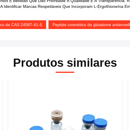
tos E Bebidas Que Dão Prioridade À Qualidade E À Transparência. R
 A Identificar Marcas Respeitáveis Que Incorporam L-Ergothioneína 
ico de CAS 24587-41-5
Peptide cosmético da glutatione antienve
Produtos similares