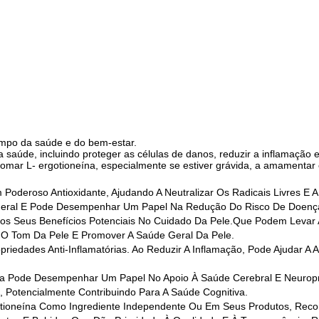
ampo da saúde e do bem-estar.
 saúde, incluindo proteger as células de danos, reduzir a inflamação e
tomar L- ergotioneína, especialmente se estiver grávida, a amamenta
Poderoso Antioxidante, Ajudando A Neutralizar Os Radicais Livres E A
ar Geral E Pode Desempenhar Um Papel Na Redução Do Risco De Doen
los Seus Benefícios Potenciais No Cuidado Da Pele.que Podem Leva
 O Tom Da Pele E Promover A Saúde Geral Da Pele.
priedades Anti-Inflamatórias. Ao Reduzir A Inflamação, Pode Ajudar A 
ína Pode Desempenhar Um Papel No Apoio À Saúde Cerebral E Neuro
o, Potencialmente Contribuindo Para A Saúde Cognitiva.
otioneína Como Ingrediente Independente Ou Em Seus Produtos, Rec