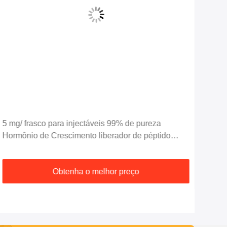
5 mg/ frasco para injectáveis 99% de pureza
Pep
Hormônio de Crescimento liberador de péptido
peg
GHRP 2
Obtenha o melhor preço