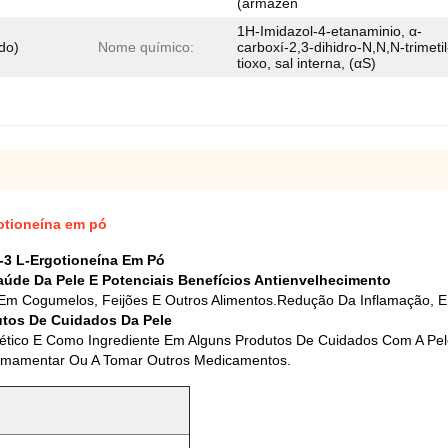
(armazen
1H-Imidazol-4-etanaminio, α-
do)
Nome químico:
carboxí-2,3-dihidro-N,N,N-trimetil
tioxo, sal interna, (αS)
otioneína em pó
-3 L-Ergotioneína Em Pó
aúde Da Pele E Potenciais Benefícios Antienvelhecimento
 Em Cogumelos, Feijões E Outros Alimentos.Redução Da Inflamação, E
utos De Cuidados Da Pele
tético E Como Ingrediente Em Alguns Produtos De Cuidados Com A Pe
A Amamentar Ou A Tomar Outros Medicamentos.