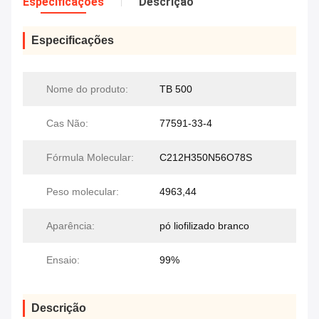
Especificações
Descrição
Especificações
Nome do produto:
TB 500
Cas Não:
77591-33-4
Fórmula Molecular:
C212H350N56O78S
Peso molecular:
4963,44
Aparência:
pó liofilizado branco
Ensaio:
99%
Descrição