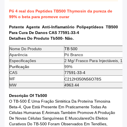
Pó 4 real dos Peptides TB500 Thymosin da pureza de
99% o beta para promove curar
Potente Agente Anti-Inflamatório Polipeptídeos TB500
Para Cura De Danos CAS 77591-33-4
Detalhes Do Produto Tb500
- Não.
Nome Do Produto
TB 500
Aparência
Pó Branco
Especificações
2 Mg/ Frasco Para Injectáveis, 10 
Purificação
99%
CAS
77591-33-4
MF
C212H350N56O78S
MW
4963.44
Descrição O
F Tb500
O TB-500 É Uma Fração Sintética Da Proteína Timosina
Beta-4, Que Está Presente Em Praticamente Todas As
Células Humanas E Animais.Também Promove A Produção
De Novas Células Sanguíneas E MuscularesOs Efeitos
Curativos Do TB-500 Foram Observados Em Tendões,