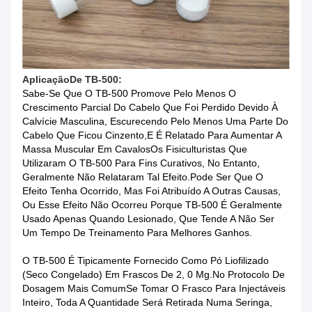
Aplicação
De TB-500:
Sabe-Se Que O TB-500 Promove Pelo Menos O
Crescimento Parcial Do Cabelo Que Foi Perdido Devido À
Calvície Masculina, Escurecendo Pelo Menos Uma Parte Do
Cabelo Que Ficou Cinzento,e É Relatado Para Aumentar A
Massa Muscular Em CavalosOs Fisiculturistas Que
Utilizaram O TB-500 Para Fins Curativos, No Entanto,
Geralmente Não Relataram Tal Efeito.Pode Ser Que O
Efeito Tenha Ocorrido, Mas Foi Atribuído A Outras Causas,
Ou Esse Efeito Não Ocorreu Porque TB-500 É Geralmente
Usado Apenas Quando Lesionado, Que Tende A Não Ser
Um Tempo De Treinamento Para Melhores Ganhos.
O TB-500 É Tipicamente Fornecido Como Pó Liofilizado
(seco Congelado) Em Frascos De 2, 0 Mg.No Protocolo De
Dosagem Mais ComumSe Tomar O Frasco Para Injectáveis
Inteiro, Toda A Quantidade Será Retirada Numa Seringa,