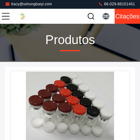
tracy@sxhongbaiyi.com
86-029-86101461
Citações
Produtos