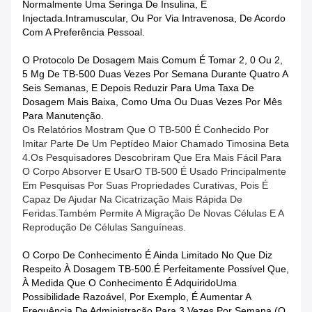
Normalmente Uma Seringa De Insulina, E
Injectada.Intramuscular, Ou Por Via Intravenosa, De Acordo
Com A Preferência Pessoal.
O Protocolo De Dosagem Mais Comum É Tomar 2, 0 Ou 2,
5 Mg De TB-500 Duas Vezes Por Semana Durante Quatro A
Seis Semanas, E Depois Reduzir Para Uma Taxa De
Dosagem Mais Baixa, Como Uma Ou Duas Vezes Por Mês
Para Manutenção.
Os Relatórios Mostram Que O TB-500 É Conhecido Por
Imitar Parte De Um Peptídeo Maior Chamado Timosina Beta
4.Os Pesquisadores Descobriram Que Era Mais Fácil Para
O Corpo Absorver E UsarO TB-500 É Usado Principalmente
Em Pesquisas Por Suas Propriedades Curativas, Pois É
Capaz De Ajudar Na Cicatrização Mais Rápida De
Feridas.Também Permite A Migração De Novas Células E A
Reprodução De Células Sanguíneas.
O Corpo De Conhecimento É Ainda Limitado No Que Diz
Respeito À Dosagem TB-500.É Perfeitamente Possível Que,
À Medida Que O Conhecimento É AdquiridoUma
Possibilidade Razoável, Por Exemplo, É Aumentar A
Frequência De Administração Para 3 Vezes Por Semana (o