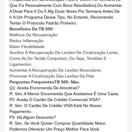
Que Fiz Pessoalmente Com Bons Resultados),ou Aumentar
A Dose Para 4 Ou 5 Mg Duas Vezes Por Semana.Antes De
Ir A Um Programa Desse Tipo, No Entanto, Recomendo
Tentar O Protocolo Padrão Primeiro.
Benefícios Da TB 500:
Melhora Da Recuperação
Reduz Inflamação
Maior Flexibilidade
Auxílios À Recuperação De Lesões De Cicatrização Lenta,
Como As Do Tecido Conjuntivo, Ou Seja, Tendões E
Ligamentos
Aumentar A Recuperação De Lesões Musculares
Promover A Cicatrização Das Lesões Da Pele
Perguntas Frequentes
TB 500
- Não.
Q1: Aceita Encomenda De Amostras?
R: Sim, A Menor Encomenda Que Aceitamos É Uma Caixa.
P2: Aceita O Cartão De Crédito Comercial VISA?
R: Sim. O Cartão De Crédito VISA Está No Nosso
Pagamento.
P3: Há Algum Desconto?
R: Sim, Se Você Quiser Comprar Quantidade Maior,
Podemos Oferecer Um Preço Melhor Para Você.