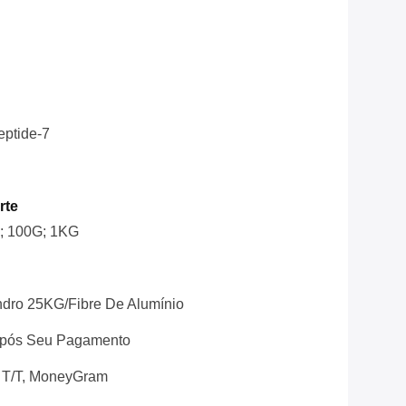
eptide-7
rte
; 100G; 1KG
ndro 25KG/Fibre De Alumínio
 Após Seu Pagamento
 T/T, MoneyGram