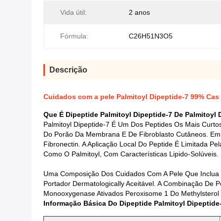
Vida útil:
2 anos
Fórmula:
C26H51N3O5
Descrição
Cuidados com a pele Palmitoyl Dipeptide-7 99% Cas
Que É Dipeptide Palmitoyl Dipeptide-7 De Palmitoy
Palmitoyl Dipeptide-7 É Um Dos Peptides Os Mais Curt
Do Porão Da Membrana E De Fibroblasto Cutâneos. Em Fi
Fibronectin. A Aplicação Local Do Peptide É Limitada Pe
Como O Palmitoyl, Com Características Lipido-Solúveis.
Uma Composição Dos Cuidados Com A Pele Que Inclua U
Portador Dermatologically Aceitável. A Combinação De P
Monooxygenase Ativados Peroxisome 1 Do Methylsterol P
Informação Básica Do Dipeptide Palmitoyl Dipeptide