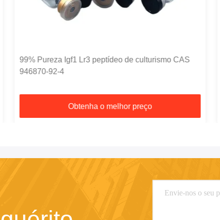
99% Pureza Igf1 Lr3 peptídeo de culturismo CAS
946870-92-4
Obtenha o melhor preço
quérito