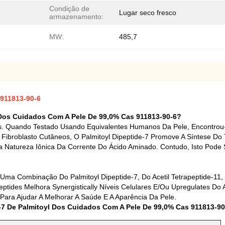
Condição de
Lugar seco fresco
armazenamento:
MW:
485,7
 911813-90-6
l Dos Cuidados Com A Pele De 99,0% Cas 911813-90-6?
os. Quando Testado Usando Equivalentes Humanos Da Pele, Encontrou
broblasto Cutâneos, O Palmitoyl Dipeptide-7 Promove A Síntese Do Ti
la Natureza Iônica Da Corrente Do Ácido Aminado. Contudo, Isto Pode 
ma Combinação Do Palmitoyl Dipeptide-7, Do Acetil Tetrapeptide-11
eptides Melhora Synergistically Níveis Celulares E/ou Upregulates D
ara Ajudar A Melhorar A Saúde E A Aparência Da Pele.
-7 De Palmitoyl Dos Cuidados Com A Pele De 99,0% Cas 911813-90