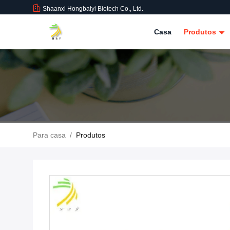
Shaanxi Hongbaiyi Biotech Co., Ltd.
Casa
Produtos
Para casa
/
Produtos