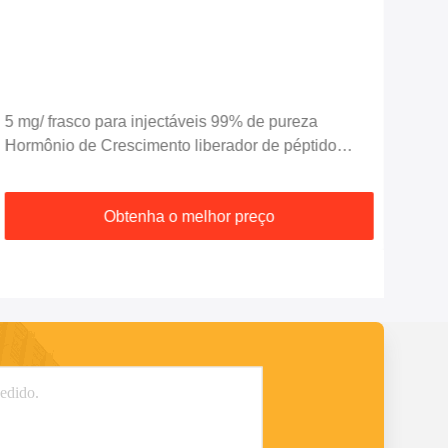
5 mg/ frasco para injectáveis 99% de pureza
Pep
Hormônio de Crescimento liberador de péptido
peg
GHRP 2
Obtenha o melhor preço