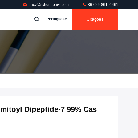
tracy@sxhongbaiyi.com
86-029-86101461
Citações
Portuguese
mitoyl Dipeptide-7 99% Cas