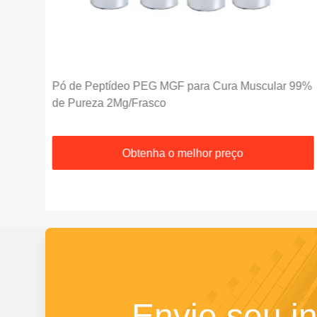
eza
Pó de Peptídeo PEG MGF para Cura Muscular 99%
de Pureza 2Mg/Frasco
Obtenha o melhor preço
Envie seu in