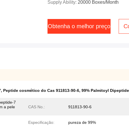
Supply Ability:
20000 Boxes/Month
Obtenha o melhor preço
C
7
,
Peptide cosmético do Cas 911813-90-6
,
99% Palmitoyl Dipeptide
peptide-7
m a pele
CAS No.:
911813-90-6
Especificação:
pureza de 99%