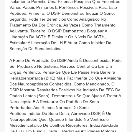
Isolamento Permitiu Uma Extensa Pesquisa Que Encontrou
Vários Papéis Primários E Periféricos Possíveis Para Este
Peptídeo. Primeiro, O DSIP Demonstrou Induzir O Sono.
Segundo, Pode Ter Benefícios Como Analgésico No
Tratamento Da Dor Crônica, Às Vezes Como Tratamento
Adjuvante. Terceiro, O DSIP Demonstrou Bloquear A
Liberação De ACTH E Diminuir Os Níveis De ACTH,
Estimular A Liberação De LH E Atuar Como Inibidor Da
Secreção De Somatostatina.
A Fonte De Produção De DSIP Ainda É Desconhecida; Pode
Ser Produzido No Sistema Nervoso Central Ou Em Um
Órgão Periférico. Pensa-Se Que Ele Passe Pela Barreira
Hematoencefálica (BHE) Mais Facilmente Do Que A Maioria
Dos Neuropeptídeos Conhecidos. Como Mencionado, O
DSIP Mostrou Resultados Positivos Na Indução De EEG De
Ondas Lentas (sono). Demonstrou-Se Que Ajuda A Tratar A
Narcolepsia E A Restaurar Os Padrões De Sono
Perturbados Aos Ritmos Normais Do Sono.
Peptídeo Indutor Do Sono Delta, Abreviado DSIP, É Um
Neuropeptídeo Que, Quando Infundido No Ventrículo
Mesodiencefálico De Coelhos Receptores, Induz Atividade
De EEG Em Fuso E Delta E Reduz As Atividades Motoras.