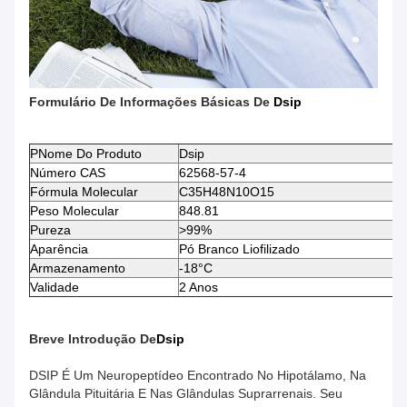
Formulário De Informações Básicas De
Dsip
P
Nome Do Produto
Dsip
Número CAS
62568-57-4
Fórmula Molecular
C35H48N10O15
Peso Molecular
848.81
Pureza
>99%
Aparência
Pó Branco Liofilizado
Armazenamento
-18°C
Validade
2 Anos
Breve Introdução De
Dsip
DSIP É Um Neuropeptídeo Encontrado No Hipotálamo, Na
Glândula Pituitária E Nas Glândulas Suprarrenais. Seu