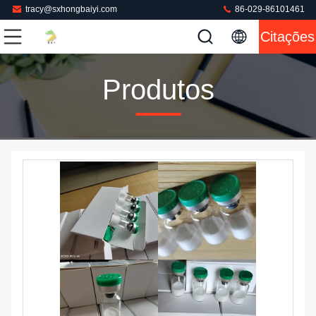
tracy@sxhongbaiyi.com
86-029-86101461
Citações
Produtos