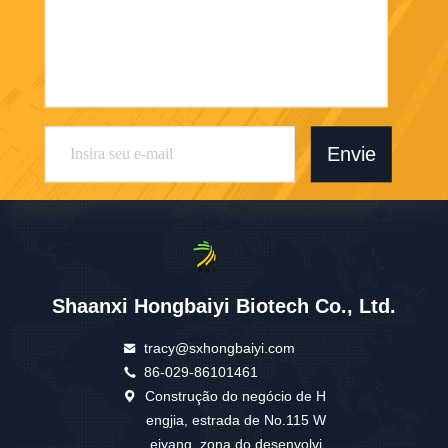
Envie
Shaanxi Hongbaiyi Biotech Co., Ltd.
tracy@sxhongbaiyi.com
86-029-86101461
Construção do negócio de H
engjia, estrada de No.115 W
eiyang, zona do desenvolvi