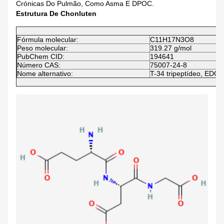
Crónicas Do Pulmão, Como Asma E DPOC.
Estrutura De Chonluten
Fórmula molecular:
C11H17N3O8
Peso molecular:
319.27 g/mol
PubChem CID:
194641
Número CAS:
75007-24-8
Nome alternativo:
T-34 tripeptídeo, EDG