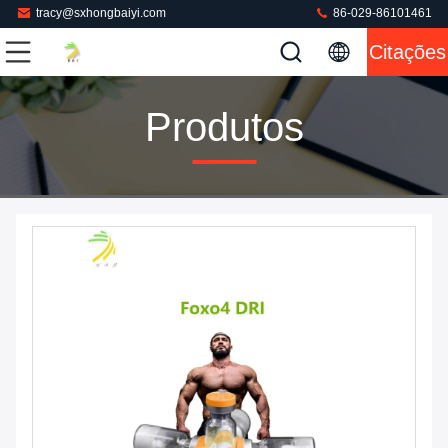
tracy@sxhongbaiyi.com
86-029-86101461
Citações
Produtos