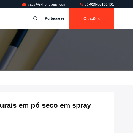
tracy@sxhongbaiyi.com
86-029-86101461
Citações
Portuguese
urais em pó seco em spray