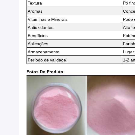
Textura
Pó fin
Aromas
Conce
Vitaminas e Minerais
Pode c
Antioxidantes
Alto t
Benefícios
Potenc
Aplicações
Farin
Armazenamento
Lugar 
Período de validade
1-2 a
Fotos Do Produto: