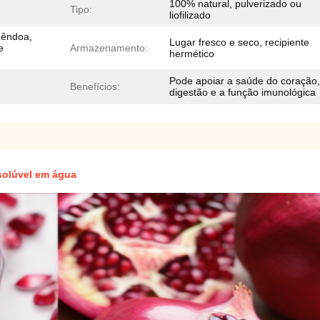
100% natural, pulverizado ou
Tipo:
liofilizado
mêndoa,
Lugar fresco e seco, recipiente
e
Armazenamento:
hermético
Pode apoiar a saúde do coração,
Benefícios:
digestão e a função imunológica
solúvel em água