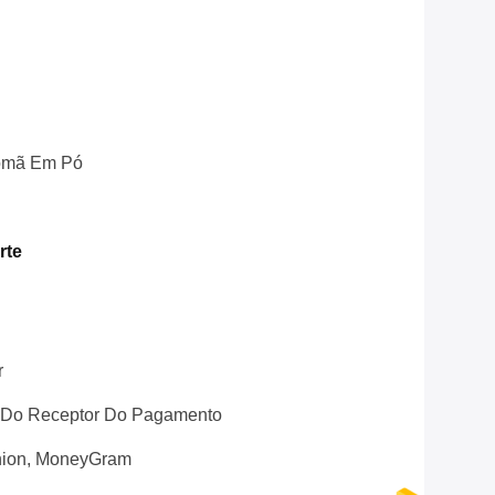
omã Em Pó
rte
r
 Do Receptor Do Pagamento
nion, MoneyGram