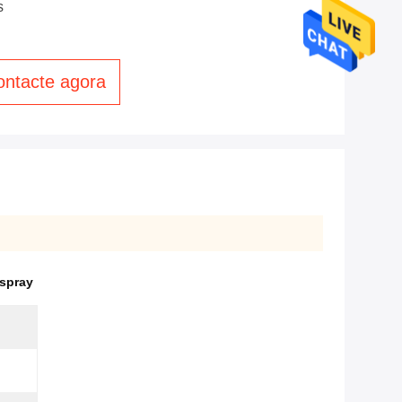
s
ontacte agora
spray