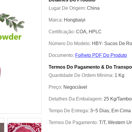
Lugar De Origem:
China
Marca:
Hongbaiyi
Certificação:
COA, HPLC
Número Do Modelo:
HBY- Sucos De R
Documento:
Folheto PDF Do Produto
Termos Do Pagamento & Do Transpo
Quantidade De Ordem Mínima:
1 Kg
Preço:
Negociável
Detalhes Da Embalagem:
25 Kg/tambo
Tempo De Entrega:
3~5 Dias, Em Cima
Termos De Pagamento:
T/T, Western U