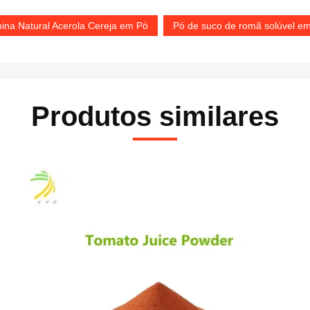
mina Natural Acerola Cereja em Pó
Pó de suco de romã solúvel e
Produtos similares