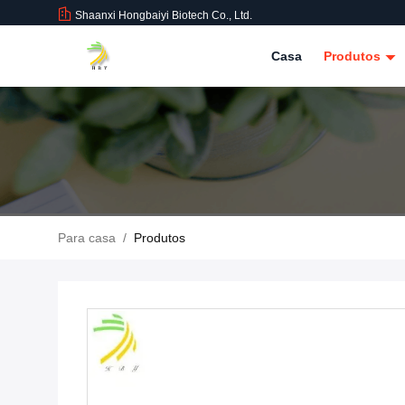
Shaanxi Hongbaiyi Biotech Co., Ltd.
Casa
Produtos
Para casa
/
Produtos