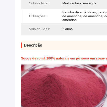
Solubilidade:
Muito solúvel em água
Farinha de amêndoas, de a
Utilizações:
de amêndoa, de amêndoa, d
amêndoa
Vida de Shell:
2 anos
Descrição
Sucos de romã 100% naturais em pó seco em spray 