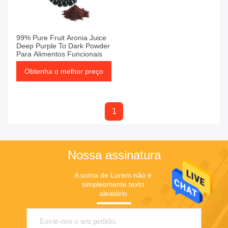
99% Pure Fruit Aronia Juice
Deep Purple To Dark Powder
Para Alimentos Funcionais
Obtenha o melhor preço
1
Nossa assinatura
A soma de Lorem não é 
simplesmente texto 
aleatório.