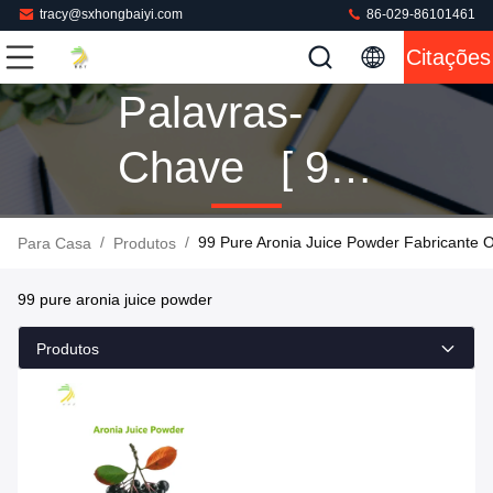
tracy@sxhongbaiyi.com
86-029-86101461
Citações
Palavras-
Chave [ 99
Pure Aronia
/
/
99 Pure Aronia Juice Powder Fabricante O
Para Casa
Produtos
Juice
99 pure aronia juice powder
Powder ]
Produtos
Combinação
1 Produtos